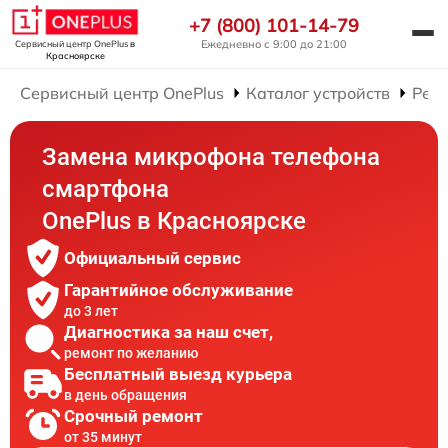
+7 (800) 101-14-79
Ежедневно с 9:00 до 21:00
Сервисный центр OnePlus
в
Красноярске
Сервисный центр OnePlus
Каталог устройств
Рем
Замена микрофона телефона
смартфона
OnePlus в Красноярске
Официальный сервис
Гарантийное обслуживание
до 3 лет
Диагностика за наш счет,
ремонт по желанию
Бесплатный выезд курьера
в день обращения
Срочный ремонт
от 35 минут