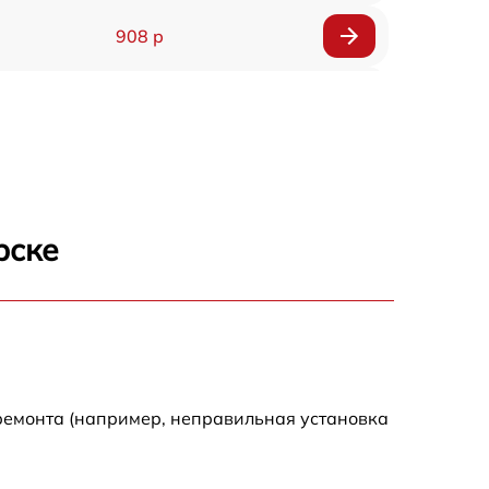
908 р
318 р
812 р
709 р
рске
529 р
709 р
293 р
ремонта (например, неправильная установка
448 р