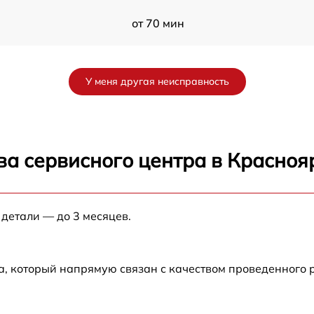
от 70 мин
от 30 мин
У меня другая неисправность
от 40 мин
от 45 мин
ва сервисного центра в Красноя
от 35 мин
E
 детали — до 3 месяцев.
от 40 мин
от 30 мин
а, который напрямую связан с качеством проведенного 
от 60 мин