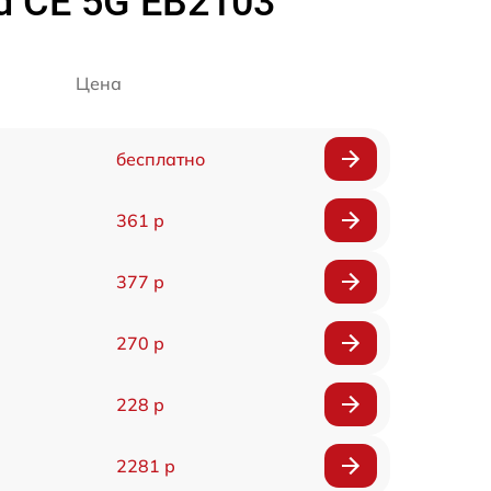
d CE 5G EB2103
Цена
бесплатно
361 р
377 р
270 р
228 р
2281 р