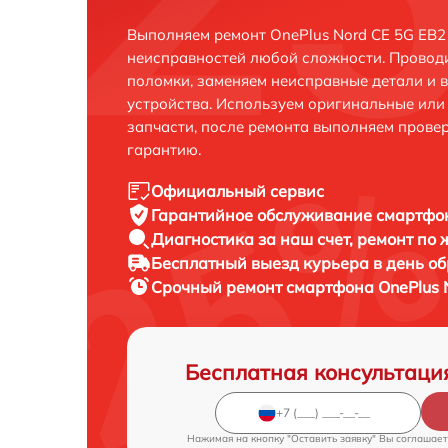
Выполняем ремонт OnePlus Nord CE 5G EB2
неисправностей любой сложности. Проводи
поломки, заменяем неисправные детали и 
устройства. Используем оригинальные ил
запчасти, после ремонта выполняем прове
гарантию.
Официальный сервис
Гарантийное обслуживание
смартфон
Диагностика за наш счет,
ремонт по
Бесплатный выезд курьера
в день о
Срочный ремонт
смартфона OnePlus 
Бесплатная консультаци
Нажимая на кнопку "Оставить заявку" Вы соглашает