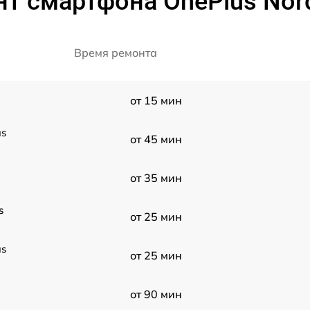
т смартфона OnePlus Nor
Время ремонта
от 15 мин
us
от 45 мин
от 35 мин
s
от 25 мин
us
от 25 мин
от 90 мин