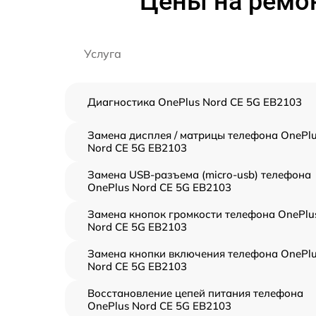
Цены на ремон
Услуга
Диагностика OnePlus Nord CE 5G EB2103
Замена дисплея / матрицы телефона OnePl
Nord CE 5G EB2103
Замена USB-разъема (micro-usb) телефона
OnePlus Nord CE 5G EB2103
Замена кнопок громкости телефона OnePlu
Nord CE 5G EB2103
Замена кнопки включения телефона OnePl
Nord CE 5G EB2103
Восстановление цепей питания телефона
OnePlus Nord CE 5G EB2103