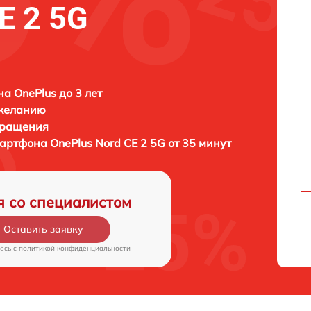
E 2 5G
а OnePlus до 3 лет
 желанию
бращения
мартфона
OnePlus Nord CE 2 5G от 35 минут
я со специалистом
Оставить заявку
есь c
политикой конфиденциальности