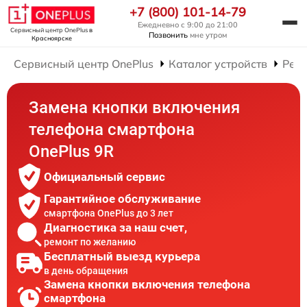
+7 (800) 101-14-79
Ежедневно с 9:00 до 21:00
Сервисный центр OnePlus
в
Позвонить
мне утром
Красноярске
Сервисный центр OnePlus
Каталог устройств
Рем
Замена кнопки включения
телефона смартфона
OnePlus 9R
Официальный сервис
Гарантийное обслуживание
смартфона OnePlus до 3 лет
Диагностика за наш счет,
ремонт по желанию
Бесплатный выезд курьера
в день обращения
Замена кнопки включения телефона
смартфона