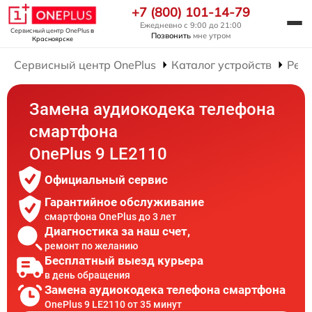
+7 (800) 101-14-79
Ежедневно с 9:00 до 21:00
Сервисный центр OnePlus
в
Позвонить
мне утром
Красноярске
Сервисный центр OnePlus
Каталог устройств
Рем
Замена аудиокодека телефона
смартфона
OnePlus 9 LE2110
Официальный сервис
Гарантийное обслуживание
смартфона OnePlus до 3 лет
Диагностика за наш счет,
ремонт по желанию
Бесплатный выезд курьера
в день обращения
Замена аудиокодека телефона смартфона
OnePlus 9 LE2110 от 35 минут