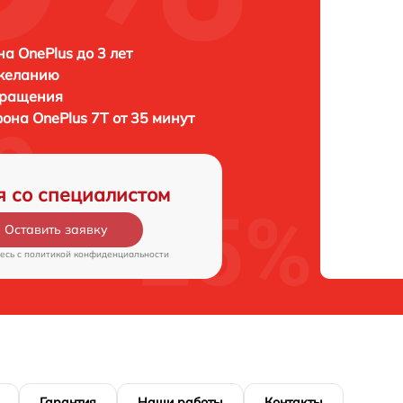
а OnePlus до 3 лет
 желанию
бращения
фона
OnePlus 7T от 35 минут
я со специалистом
Оставить заявку
есь c
политикой конфиденциальности
Гарантия
Наши работы
Контакты