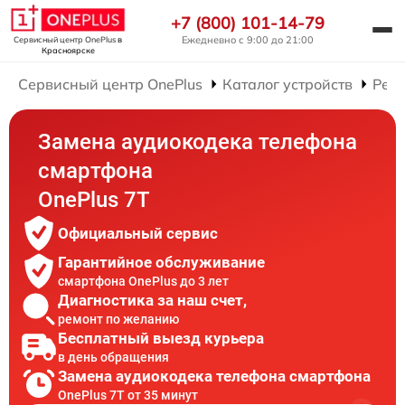
+7 (800) 101-14-79
Ежедневно с 9:00 до 21:00
Сервисный центр OnePlus
в
Красноярске
Сервисный центр OnePlus
Каталог устройств
Рем
Замена аудиокодека телефона
смартфона
OnePlus 7T
Официальный сервис
Гарантийное обслуживание
смартфона OnePlus до 3 лет
Диагностика за наш счет,
ремонт по желанию
Бесплатный выезд курьера
в день обращения
Замена аудиокодека телефона смартфона
OnePlus 7T от 35 минут