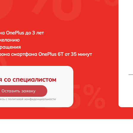
а OnePlus до 3 лет
 желанию
бращения
ефона смартфона
OnePlus 6T от 35 минут
я со специалистом
Оставить заявку
есь c
политикой конфиденциальности