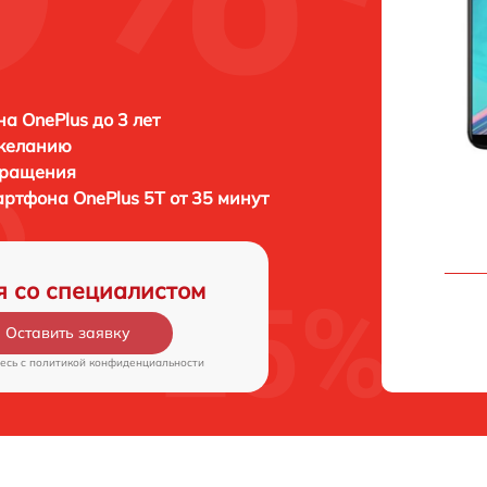
а OnePlus до 3 лет
 желанию
бращения
мартфона
OnePlus 5T от 35 минут
я со специалистом
Оставить заявку
есь c
политикой конфиденциальности