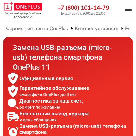
+7 (800) 101-14-79
Ежедневно с 9:00 до 21:00
Сервисный центр OnePlus
в
Красноярске
Сервисный центр OnePlus
Каталог устройств
Рем
Замена USB-разъема (micro-
usb) телефона смартфона
OnePlus 11
Официальный сервис
Гарантийное обслуживание
смартфона OnePlus до 3 лет
Диагностика за наш счет,
ремонт по желанию
Бесплатный выезд курьера
в день обращения
Замена USB-разъема (micro-usb) телефона
смартфона