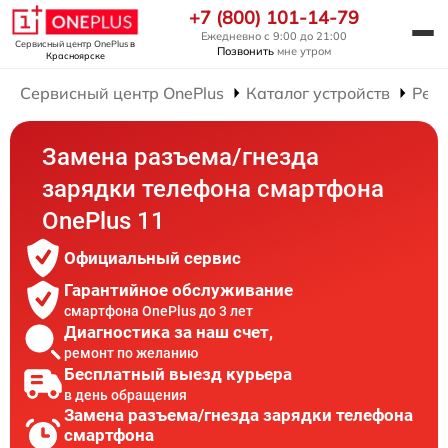
+7 (800) 101-14-79
Ежедневно с 9:00 до 21:00
Сервисный центр OnePlus
в
Позвонить
мне утром
Красноярске
Сервисный центр OnePlus
Каталог устройств
Рем
Замена разъема/гнезда
зарядки телефона смартфона
OnePlus 11
Официальный сервис
Гарантийное обслуживание
смартфона OnePlus до 3 лет
Диагностика за наш счет,
ремонт по желанию
Бесплатный выезд курьера
в день обращения
Замена разъема/гнезда зарядки телефона
смартфона